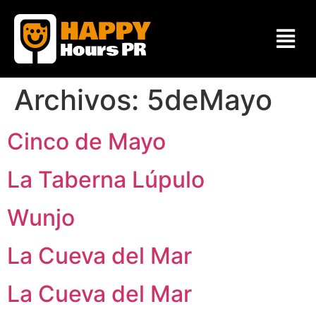
Archivos:
5deMayo
Cinco de Mayo
La Taberna Lúpulo
Wunjo
La Cueva del Mar
La Cueva del Mar