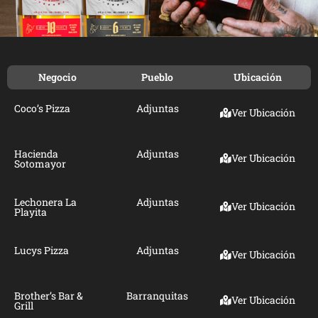
Negocio
Pueblo
Ubicación
Coco’s Pizza
Adjuntas
Ver Ubicación
Hacienda
Adjuntas
Ver Ubicación
Sotomayor
Lechonera La
Adjuntas
Ver Ubicación
Playita
Lucys Pizza
Adjuntas
Ver Ubicación
Brother’s Bar &
Barranquitas
Ver Ubicación
Grill