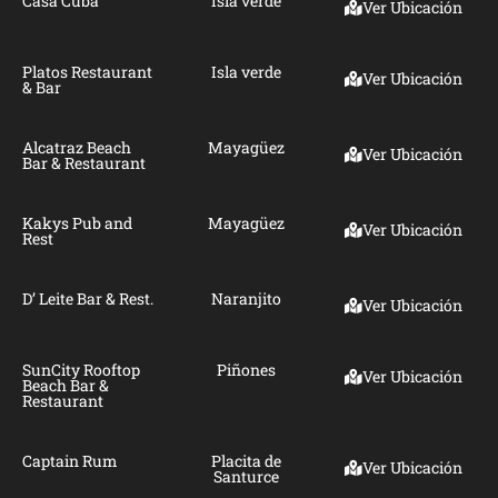
Casa Cuba
Isla verde
Ver Ubicación
Platos Restaurant
Isla verde
Ver Ubicación
& Bar
Alcatraz Beach
Mayagüez
Ver Ubicación
Bar & Restaurant
Kakys Pub and
Mayagüez
Ver Ubicación
Rest
D’ Leite Bar & Rest.
Naranjito
Ver Ubicación
SunCity Rooftop
Piñones
Ver Ubicación
Beach Bar &
Restaurant
Captain Rum
Placita de
Ver Ubicación
Santurce